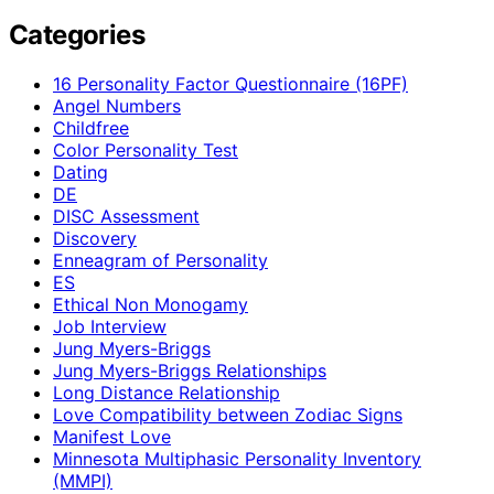
Categories
16 Personality Factor Questionnaire (16PF)
Angel Numbers
Childfree
Color Personality Test
Dating
DE
DISC Assessment
Discovery
Enneagram of Personality
ES
Ethical Non Monogamy
Job Interview
Jung Myers-Briggs
Jung Myers-Briggs Relationships
Long Distance Relationship
Love Compatibility between Zodiac Signs
Manifest Love
Minnesota Multiphasic Personality Inventory
(MMPI)