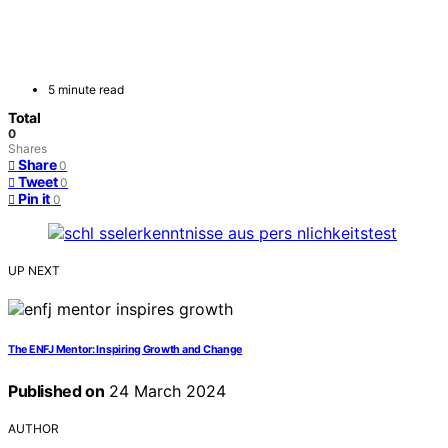
5 minute read
Total
0
Shares
Share
0
Tweet
0
Pin it
0
UP NEXT
The ENFJ Mentor: Inspiring Growth and Change
Published on
24 March 2024
AUTHOR