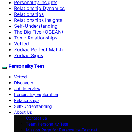
Personality Insights
Relationship Dynamics
Relationships
Relationships Insights
Self-Understanding
The Big Five (OCEAN)
Toxic Relationships
Vetted
Zodiac Perfect Match
Zodiac Signs
Personality Test
Vetted
Discovery
Job Interview
Personality Exploration
Relationships
Self-Understanding
About Us
Contact us
Team Personality Test
Mission Page for Personality-Test.net