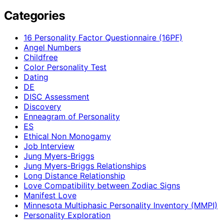
Categories
16 Personality Factor Questionnaire (16PF)
Angel Numbers
Childfree
Color Personality Test
Dating
DE
DISC Assessment
Discovery
Enneagram of Personality
ES
Ethical Non Monogamy
Job Interview
Jung Myers-Briggs
Jung Myers-Briggs Relationships
Long Distance Relationship
Love Compatibility between Zodiac Signs
Manifest Love
Minnesota Multiphasic Personality Inventory (MMPI)
Personality Exploration